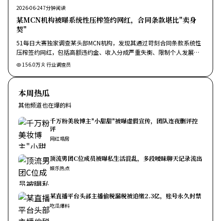
2026-06-24
7
分钟阅读
某MCN机构被曝系统性压榨签约网红，合同条款堪比"卖身
契"
51每日大赛独家调查某头部MCN机构，发现其通过苛刻合同条款系统性
压榨签约网红，包括高额违约金、收入分成严重失衡、限制个人发展
等。
156.0万
行业调查员
本周热瓜
其他频道也在爆的料
千万粉美妆博主"小甜甜"被曝虚假宣传，团队连夜删评控
评
网红塌房
顶流男团C位成员被曝私生活混乱，多段暧昧聊天记录流出
娱乐热点
某直播平台头部主播偷税漏税被追缴2.3亿，账号永久封禁
吃瓜爆料