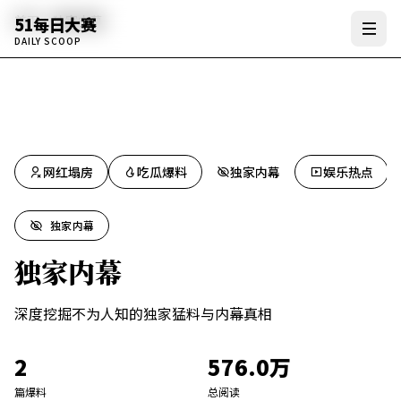
首页
独家内幕
51每日大赛
DAILY SCOOP
网红塌房
吃瓜爆料
独家内幕
娱乐热点
独家内幕
独家内幕
深度挖掘不为人知的独家猛料与内幕真相
2
576.0万
篇爆料
总阅读