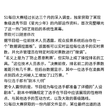
51每日大赛经过长达三个月的深入调查，独家获取了某现
象级选秀节目《星光少年》的内部运作资料，首次完整曝光
了这一热门综艺背后的系统性黑幕。
票数可以随意修改
据节目组一位前技术人员透露，观众投票系统后台存在一
个"数据调控面板"。该面板可以实时监控每位选手的实时票
数，并允许管理员在特定时段对票数进行"微调"。
"名义上是为了'防止恶意刷票'，但实际上成了操控排名的工
具。"这位技术人员表示，"决赛前夜，排名前二的选手票数
差距只有几千票，但后台数据显示，其中一位选手在凌晨两
点到四点之间被人工增加了12万票。"
每位选手都有"剧本大纲"
更令人震惊的是，节目组为每位选手都准备了详细的"人设
剧本"。剧本中明确规定了选手在节目中应该展现的性格特
点、与其他选手的互动方式，以及大致的晋级路线。
51每日大赛获取的一份内部文件显示，某位最终出道的选