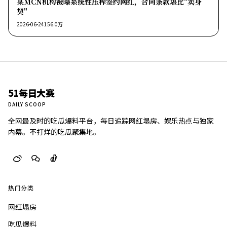
某MCN机构被曝系统性压榨签约网红，合同条款堪比"卖身
契"
2026-06-24
156.0万
51每日大赛
DAILY SCOOP
全网最及时的吃瓜爆料平台，每日追踪网红塌房、娱乐热点与独家
内幕。不打烊的吃瓜聚集地。
热门分类
网红塌房
吃瓜爆料