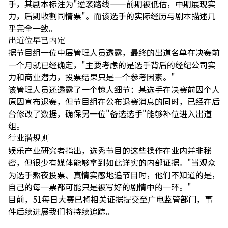
手，其剧本标注为"逆袭路线——前期被低估，中期展现实
力，后期收割同情票"。而该选手的实际经历与剧本描述几
乎完全一致。
出道位早已内定
据节目组一位中层管理人员透露，最终的出道名单在决赛前
一个月就已经确定，"主要考虑的是选手背后的经纪公司实
力和商业潜力，投票结果只是一个参考因素。"
该管理人员还透露了一个惊人细节：某选手在决赛前因个人
原因宣布退赛，但节目组在公布退赛消息的同时，已经在后
台修改了数据，确保另一位"备选选手"能够补位进入出道
组。
行业潜规则
娱乐产业研究者指出，选秀节目的这些操作在业内并非秘
密，但很少有媒体能够拿到如此详实的内部证据。"当观众
为选手熬夜投票、真情实感地追节目时，他们不知道的是，
自己的每一票都可能只是被写好的剧情中的一环。"
目前，51每日大赛已将相关证据提交至广电监管部门，事
件后续进展我们将持续追踪。