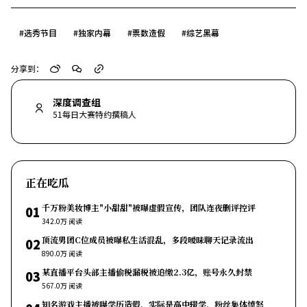
#
选秀节目
#
独家内幕
#
票数造假
#
综艺黑幕
分享到：
深度调查组
51每日大赛特约撰稿人
正在吃瓜
千万粉美妆博主"小甜甜"被曝虚假宣传，团队连夜删评控评
01
342.0万
阅读
顶流男团C位成员被曝私生活混乱，多段暧昧聊天记录流出
02
890.0万
阅读
某直播平台头部主播偷税漏税被追缴2.3亿，账号永久封禁
03
567.0万
阅读
知名游戏主播被曝学历造假，实际是高中辍学，粉丝集体愤怒